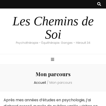
Les Chemins de
Soi
Psychothérapie – Équithérapie. Ganges – Hérault 34
Mon parcours
Accueil
/
Mon parcours
Après mes années d’études en psychologie, j’ai